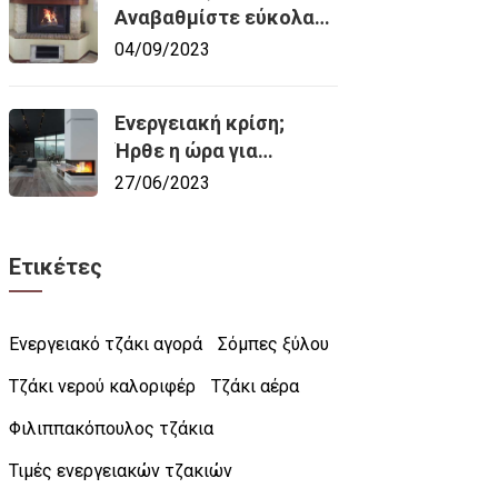
Αναβαθμίστε εύκολα
το τζάκι σας σε
04/09/2023
ενεργειακό!
Ενεργειακή κρίση;
Ήρθε η ώρα για
ενεργειακό τζάκι!
27/06/2023
Ετικέτες
Ενεργειακό τζάκι αγορά
Σόμπες ξύλου
Τζάκι νερού καλοριφέρ
Τζάκι αέρα
Φιλιππακόπουλος τζάκια
Τιμές ενεργειακών τζακιών