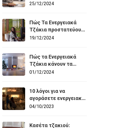
αναβαθμίζει το
25/12/2024
ανοικτό τζάκι
Πώς Τα Ενεργειακά
Τζάκια προστατεύουν
το Περιβάλλον
19/12/2024
Πώς τα Ενεργειακά
Τζάκια κάνουν τα
Χριστούγεννα σας πιο
01/12/2024
Ζεστά!
10 λόγοι για να
αγοράσετε ενεργειακό
τζάκι
04/10/2023
Κασέτα τζακιού: